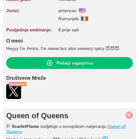
Jezici:
american
Rumunjski
Posljednje emitiranje:
8 prije sati
O meni
Heyyy I'm Amira, I'm sweet but also veeeery spicy 😈😈😈
Pošalji napojnicu
Društvene Mreže
Besplatno
Queen of Queens
ScarletFlame
sudjeluje u europskom natjecanju
Queen of
Queens
.