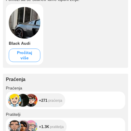
Black Audi
Pročitaj
više
Praćenja
+271
Praćenja
+271
praćenja
+1.3K
Pratitelji
+1.3K
pratitelja