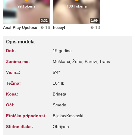
99 Tokena
100 Tokena
3:32
1:09
16
13
Anal Play Upclose
heeey!
Opis modela
Dob:
19 godina
Zanima me:
Muškarci, Žene, Parovi, Trans
Visina:
5'4"
Težina:
104 lb
Kosa:
Brineta
Oči:
Smeđe
Etnička pripadnost:
Bijelac/Kavkaski
Stidne dlake:
Obrijana