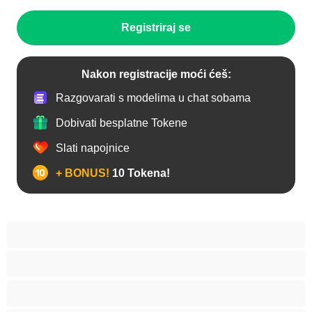
Registriraj se
Nakon registracije moći ćeš:
Razgovarati s modelima u chat sobama
Dobivati besplatne Tokene
Slati napojnice
+ BONUS!
10 Tokena!
Analno
Arapkinja
Azijat