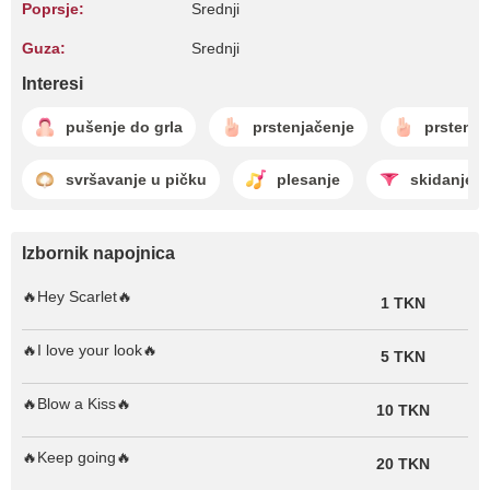
Poprsje:
Srednji
Guza:
Srednji
Interesi
pušenje do grla
prstenjačenje
prstenja
svršavanje u pičku
plesanje
skidanje
Izbornik napojnica
🔥Hey Scarlet🔥
1 TKN
🔥I love your look🔥
5 TKN
🔥Blow a Kiss🔥
10 TKN
🔥Keep going🔥
20 TKN