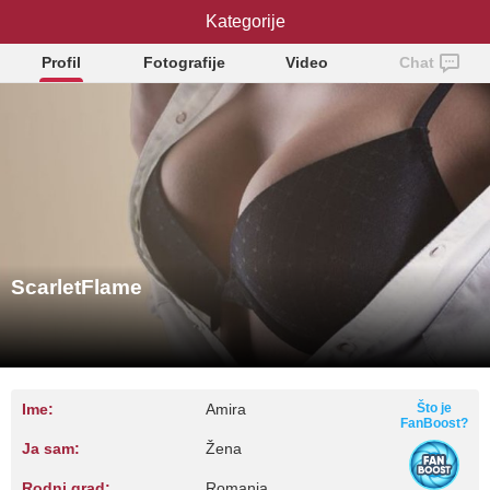
ScarletFlame
Kategorije
Profil
Fotografije
Video
Chat
ScarletFlame
Ime:
Amira
Što je
FanBoost?
Ja sam:
Žena
Rodni grad:
Romania