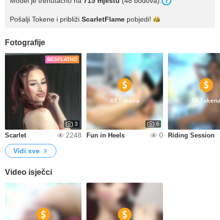
Model je trenutačno na
715 mjestu
(48 bodova).
Pošalji Tokene i približi
ScarletFlame
pobjedi!
Fotografije
BESPLATNO
89 Tokena
88 Token
3
6
2248
0
Scarlet
Fun in Heels
Riding Session
Vidi sve
Video isječci