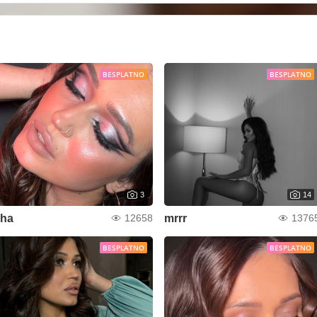
BESPLATNO
BESPLATNO
3
14
Iha
mrrr
12658
1376
BESPLATNO
BESPLATNO