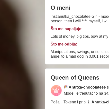
O meni
Inst:anutka_chocolatee Girl - mood
person, then I will **** myself, I w
Što me napaljuje:
Lots of money, big tips, bow at my f
Što me odbija:
Manipulations, swings, unsolicite
angel to a mad dog in 0.001 seco
Queen of Queens
Anutka-chocolateee
s
Model je trenutačno na
34
Pošalji Tokene i približi
Anutka-c