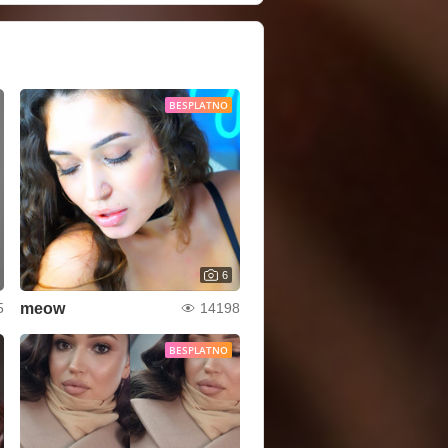
BESPLATNO
6
meow
5
14198
BESPLATNO