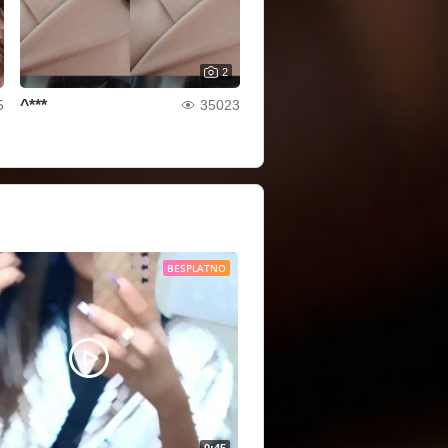
2
^***
5
35023
BESPLATNO
0:45