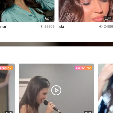
5
8
mur
skr
26209
2489
ESPLATNO
BESPLATNO
0:50
0:59