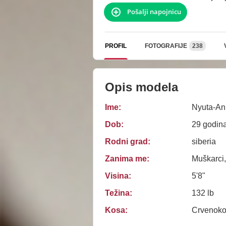
Pošalji napojnicu
PROFIL
FOTOGRAFIJE
238
Opis modela
Ime:
Nyuta-An
Dob:
29 godin
Rodni grad:
siberia
Zanima me:
Muškarci,
Visina:
5'8"
Težina:
132 lb
Kosa:
Crvenok