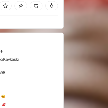
đe
ac/Kavkaski
ana
a
e