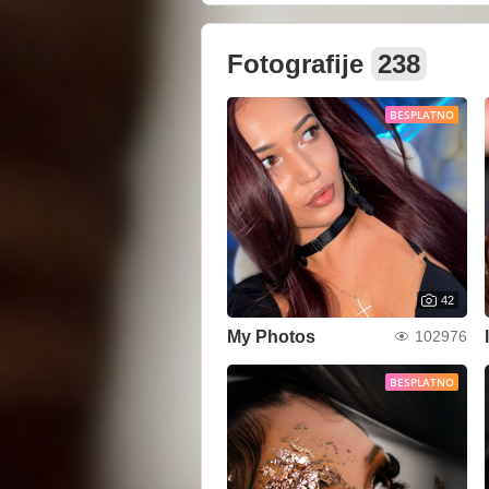
Fotografije
238
BESPLATNO
42
My Photos
102976
BESPLATNO