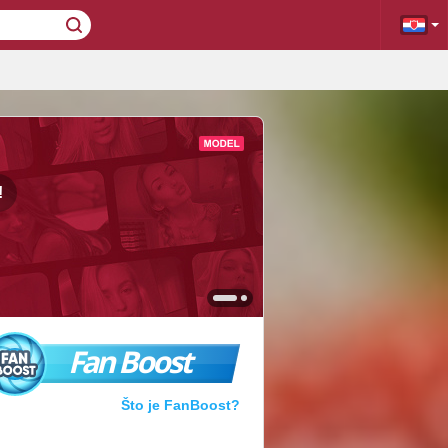
!
Fan Boost
Što je FanBoost?