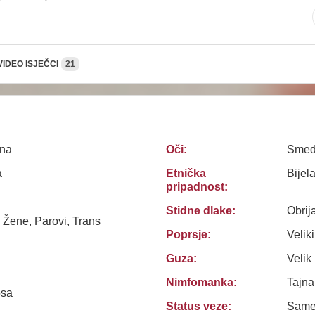
VIDEO ISJEČCI
21
na
Oči:
Sme
a
Etnička
Bijel
pripadnost:
Stidne dlake:
Obrij
 Žene, Parovi, Trans
Poprsje:
Veliki
Guza:
Velik
Nimfomanka:
Tajn
osa
Status veze:
Sam