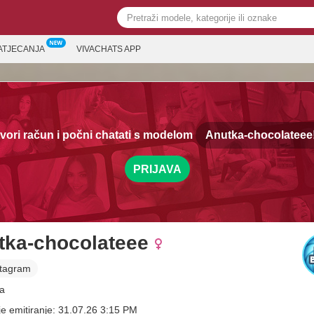
ATJECANJA
VIVACHATS APP
vori račun i počni chatati s modelom
Anutka-chocolateee
PRIJAVA
tka-chocolateee
stagram
a
je emitiranje: 31.07.26 3:15 PM