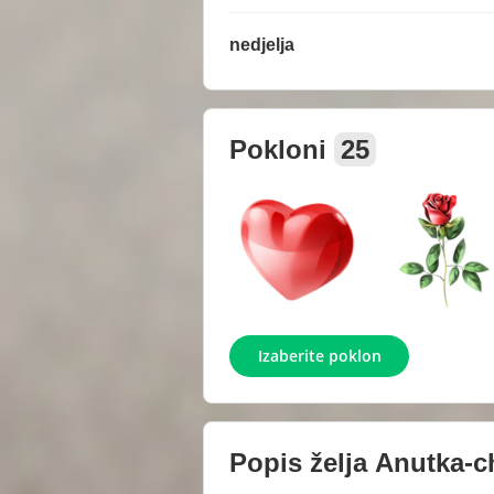
nedjelja
Pokloni
25
Izaberite poklon
Popis želja
Anutka-c