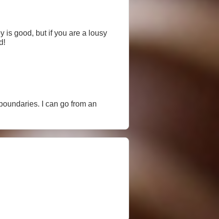
 is good, but if you are a lousy
d!
boundaries. I can go from an