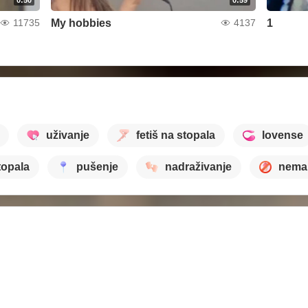
My hobbies
1
11735
4137
uživanje
fetiš na stopala
lovense
topala
pušenje
nadraživanje
nema 