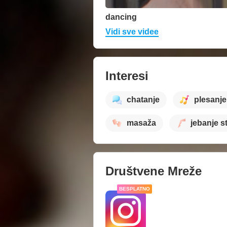
dancing
Vidi sve videe
Interesi
chatanje
plesanje
masaža
jebanje s
Društvene Mreže
BESPLATNO