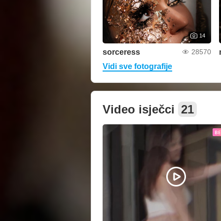
14
sorceress
28570
Vidi sve fotografije
Video isječci
21
B