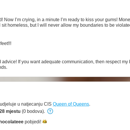
! Now I’m crying, in a minute I’m ready to kiss your gums! Money
ill sit homeless, but I will never allow my boundaries to be violate
eet!!!
d advice! If you want adequate communication, then respect my 
nds.
udjeluje u natjecanju CIS
Queen of Queens
.
28 mjestu
(0 bodova).
hocolateee
pobjedi!