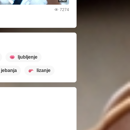
7274
ljubljenje
jebanja
lizanje